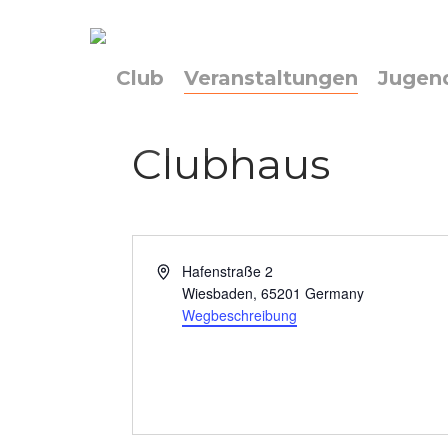
Skip
to
main
Club
Veranstaltungen
Jugen
content
Clubhaus
Adresse
Hafenstraße 2
Wiesbaden
,
65201
Germany
Wegbeschreibung