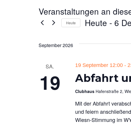
Veranstaltungen an dies
Heute
 - 
6 D
Heute
Datum
wählen.
September 2026
SA.
19 September 12:00
-
2
19
Abfahrt u
Clubhaus
Hafenstraße 2, W
Mit der Abfahrt verabsc
und feiern anschließend
Wiesn-Stimmung im WYC: