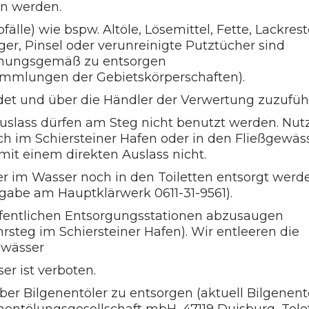
n werden.
älle) wie bspw. Altöle, Lösemittel, Fette, Lackrest
er, Pinsel oder verunreinigte Putztücher sind
dnungsgemäß zu entsorgen
mmlungen der Gebietskörperschaften).
ndet und über die Händler der Verwertung zuzufüh
uslass dürfen am Steg nicht benutzt werden. Nutz
 im Schiersteiner Hafen oder in den Fließgewäs
 mit einem direkten Auslass nicht.
r im Wasser noch in den Toiletten entsorgt werde
abe am Hauptklärwerk 0611-31-9561).
ffentlichen Entsorgungsstationen abzusaugen
steg im Schiersteiner Hafen). Wir entleeren die
ewässer
r ist verboten.
über Bilgenentöler zu entsorgen (aktuell Bilgenent