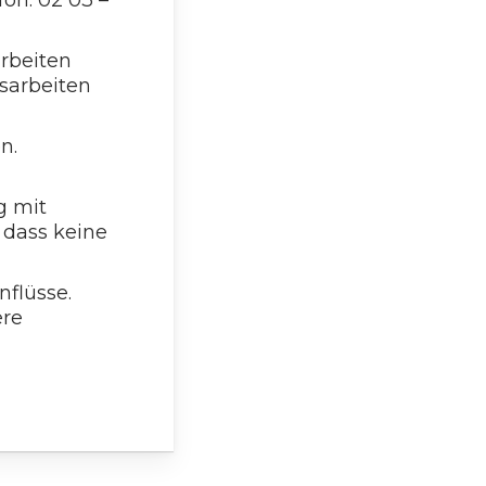
on: 02 03 –
arbeiten
sarbeiten
n.
g mit
 dass keine
flüsse.
ere