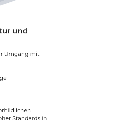
tur und
ler Umgang mit
gge
orbildlichen
oher Standards in