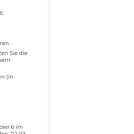
e,
ren.
en Sie die
sern
n (in
öler 6 im