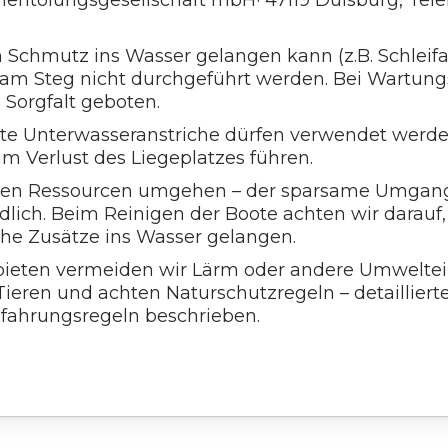
ntölungsgesellschaft mbH· 47119 Duisburg, Telef
n Schmutz ins Wasser gelangen kann (z.B. Schleif
 am Steg nicht durchgeführt werden. Bei Wartung
e Sorgfalt geboten.
te Unterwasseranstriche dürfen verwendet werde
 Verlust des Liegeplatzes führen.
 den Ressourcen umgehen – der sparsame Umgan
ndlich. Beim Reinigen der Boote achten wir darauf,
he Zusätze ins Wasser gelangen.
bieten vermeiden wir Lärm oder andere Umweltein
ieren und achten Naturschutzregeln – detailliert
efahrungsregeln beschrieben.