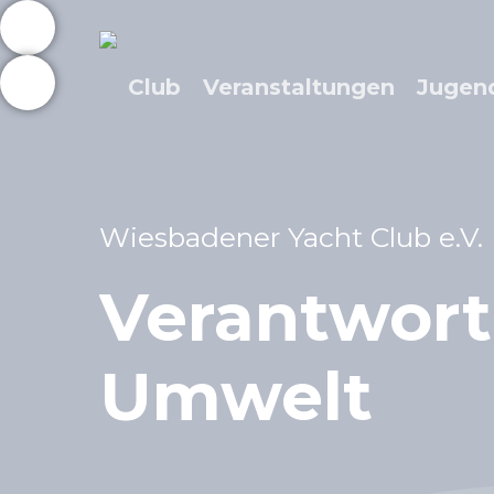
Skip
to
main
Club
Veranstaltungen
Jugen
content
Wiesbadener Yacht Club e.V.
Verantwor
Umwelt