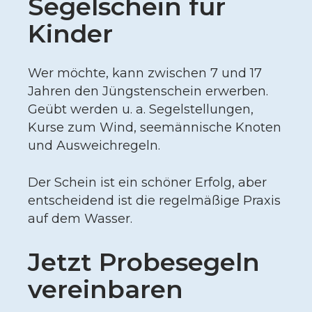
Segelschein für
Theorieeinheiten viele praktische Segeleinheiten
Kinder
erhältst.
Wenn du bereits Segelerfahrung hast, helfen wir dir
Wer möchte, kann zwischen 7 und 17
dabei, deine Segelkünste zu verbessern und vielleicht
sogar auf einer Regatta unter Beweis zu stellen.
Jahren den Jüngstenschein erwerben.
Geübt werden u. a. Segelstellungen,
Kurse zum Wind, seemännische Knoten
und Ausweichregeln.
Der Schein ist ein schöner Erfolg, aber
entscheidend ist die regelmäßige Praxis
auf dem Wasser.
Jetzt Probesegeln
vereinbaren