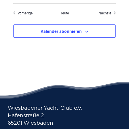
Veranstaltungen
Veranstalt
Vorherige
Heute
Nächste
Kalender abonnieren
Wiesbadener Yacht-Club e.V.
Hafenstraße 2
65201 Wiesbaden