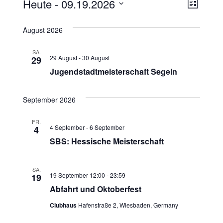
Veranstaltungen
Ans
Vera
Heute
 - 
09.19.2026
Liste
Ansi
Datum
Nav
August 2026
wählen.
Navi
SA.
29 August
-
30 August
29
Jugendstadtmeisterschaft Segeln
September 2026
FR.
4 September
-
6 September
4
SBS: Hessische Meisterschaft
SA.
19 September 12:00
-
23:59
19
Abfahrt und Oktoberfest
Clubhaus
Hafenstraße 2, Wiesbaden, Germany