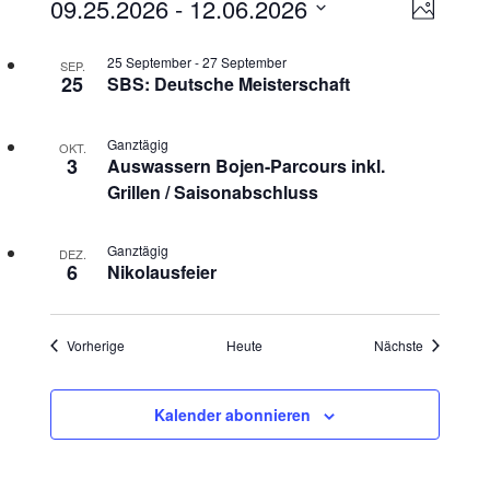
Veranstaltungen
Ans
Vera
09.25.2026
 - 
12.06.2026
Foto
Ansi
Datum
Nav
List
25 September
-
27 September
auswählen.
SEP.
Navi
25
SBS: Deutsche Meisterschaft
of
Veranstaltungen
Ganztägig
OKT.
3
Auswassern Bojen-Parcours inkl.
in
Grillen / Saisonabschluss
Photo
Ganztägig
DEZ.
6
Nikolausfeier
View
Veranstaltungen
Veranstalt
Vorherige
Heute
Nächste
Kalender abonnieren