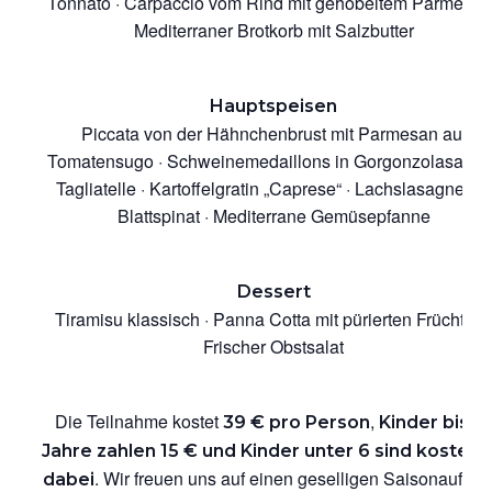
Tonnato · Carpaccio vom Rind mit gehobeltem Parmesan
Mediterraner Brotkorb mit Salzbutter
Hauptspeisen
Piccata von der Hähnchenbrust mit Parmesan auf
Tomatensugo · Schweinemedaillons in Gorgonzolasauce
Tagliatelle · Kartoffelgratin „Caprese“ · Lachslasagne mit
Blattspinat · Mediterrane Gemüsepfanne
Dessert
Tiramisu klassisch · Panna Cotta mit pürierten Früchten 
Frischer Obstsalat
Die Teilnahme kostet
,
39 € pro Person
Kinder bis 1
Jahre zahlen 15 € und Kinder unter 6 sind kostenl
. Wir freuen uns auf einen geselligen Saisonauftakt
dabei