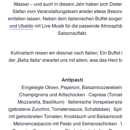
Wasser – und auch in diesem Jahr haben sich Dieter un
Stefan vom Veranstaltungsteam wieder etwas Besonder
einfallen lassen. Neben dem italienischen Buffet sorgen
Lu
und Ubaldo
mit Live-Musik für die passende Atmosphäre 
Saisonauftakt.
Kulinarisch reisen wir diesmal nach Italien: Ein Buffet im S
der „Bella Italia“ erwartet uns mit allem, was das Herz begeh
Antipasti
Eingelegte Oliven, Peperoni, Balsamicozwiebeln,
Champignons und Artischocken · Caprese (Tomate,
Mozzarella, Basilikum) · Italienische Vorspeisenplatte
(gebratene Zucchini, Tomatensauce, Schafskäse) · Spinats
mit getrockneten Tomaten, Knoblauch und Balsamicodress
· Melonencarpaccio mit Pesto und Serranoschinken · Vitel