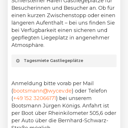
Schiersteiner Hafen Gastliegeplätze für
Besucherinnen und Besucher an. Ob für
einen kurzen Zwischenstopp oder einen
längeren Aufenthalt – bei uns finden Sie
bei Verfügbarkeit einen sicheren und
gepflegten Liegeplatz in angenehmer
Atmosphäre.
Tagesmiete Gastliegeplätze
Die Tagesmiete berechnet sich nach
der Formel: Bootslänge x Bootsbreite
Anmeldung bitte vorab per Mail
x 1 €, zzgl. Servicepauschale (bis 10
(
bootsmann@wycev.de
) oder Telefon
m: 4 €, ab 10 m: 6 € pro Tag, u.a. für
(
+49 152 32066171
) bei unserem
Strom und Wasser).
Bootsmann Jürgen Königs. Anfahrt ist
per Boot über Rheinkilometer 505,6 oder
per Auto über die Bernhard-Schwarz-