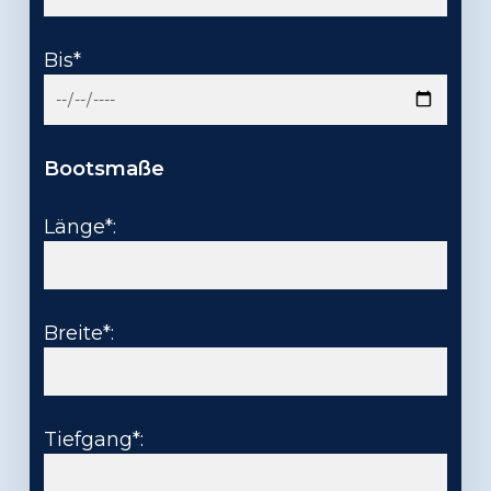
Bis*
Bootsmaße
Länge*:
Breite*:
Tiefgang*: