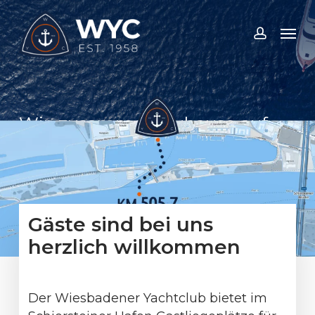
Skip
Men
to
accoun
main
content
Wir, zusammen, zuhause auf
dem Wasser
Gastlieger
Gäste sind bei uns
herzlich willkommen
Der Wiesbadener Yachtclub bietet im